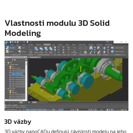
Vlastnosti modulu 3D Solid
Modeling
3D väzby
3D väzby nanoCADu definujú závislosti modelu na jeho