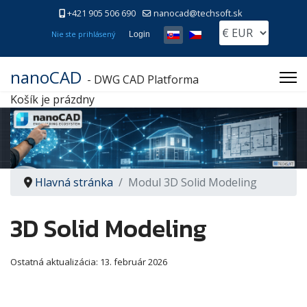
+421 905 506 690
nanocad@techsoft.sk
Vyberte váš jazyk
Nie ste prihlásený
Login
nanoCAD
- DWG CAD Platforma
Košík je prázdny
Hlavná stránka
Modul 3D Solid Modeling
3D Solid Modeling
Ostatná aktualizácia: 13. február 2026