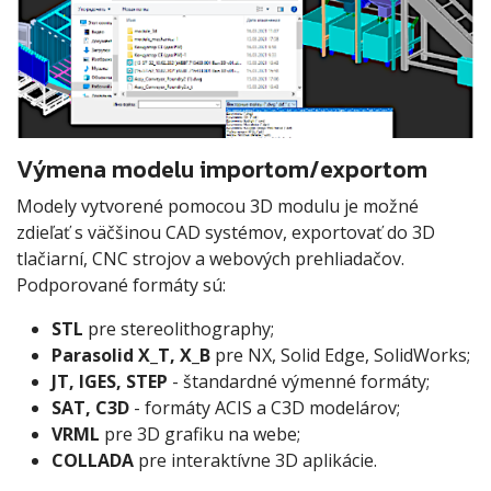
Výmena modelu importom/exportom
Modely vytvorené pomocou 3D modulu je možné
zdieľať s väčšinou CAD systémov, exportovať do 3D
tlačiarní, CNC strojov a webových prehliadačov.
Podporované formáty sú:
STL
pre stereolithography;
Parasolid X_T, X_B
pre NX, Solid Edge, SolidWorks;
JT, IGES, STEP
- štandardné výmenné formáty;
SAT, C3D
- formáty ACIS a C3D modelárov;
VRML
pre 3D grafiku na webe;
COLLADA
pre interaktívne 3D aplikácie.