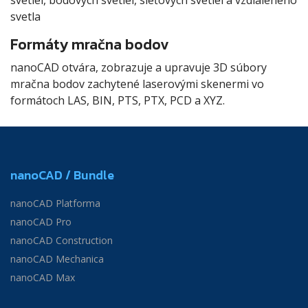
svetla
Formáty mračna bodov
nanoCAD otvára, zobrazuje a upravuje 3D súbory
mračna bodov zachytené laserovými skenermi vo
formátoch LAS, BIN, PTS, PTX, PCD a XYZ.
nanoCAD / Bundle
nanoCAD Platforma
nanoCAD Pro
nanoCAD Construction
nanoCAD Mechanica
nanoCAD Max