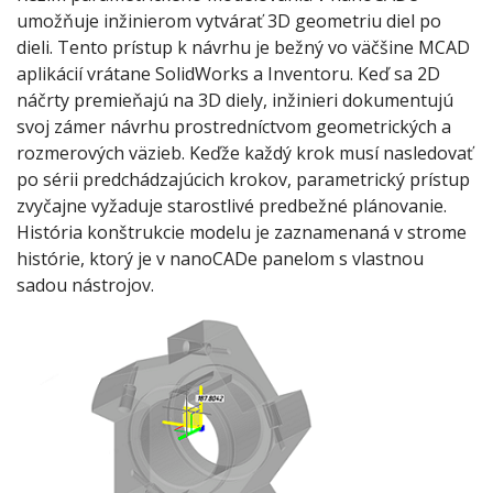
umožňuje inžinierom vytvárať 3D geometriu diel po
dieli. Tento prístup k návrhu je bežný vo väčšine MCAD
aplikácií vrátane SolidWorks a Inventoru. Keď sa 2D
náčrty premieňajú na 3D diely, inžinieri dokumentujú
svoj zámer návrhu prostredníctvom geometrických a
rozmerových väzieb. Keďže každý krok musí nasledovať
po sérii predchádzajúcich krokov, parametrický prístup
zvyčajne vyžaduje starostlivé predbežné plánovanie.
História konštrukcie modelu je zaznamenaná v strome
histórie, ktorý je v nanoCADe panelom s vlastnou
sadou nástrojov.