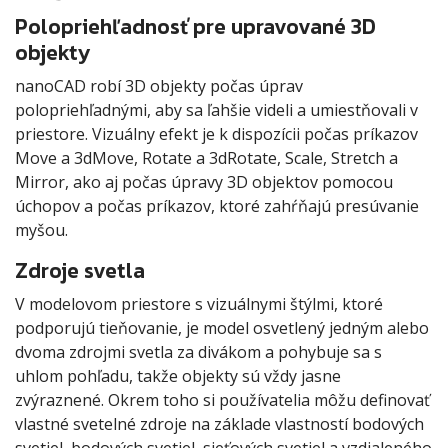
Polopriehľadnosť pre upravované 3D
objekty
nanoCAD robí 3D objekty počas úprav
polopriehľadnými, aby sa ľahšie videli a umiestňovali v
priestore. Vizuálny efekt je k dispozícii počas príkazov
Move a 3dMove, Rotate a 3dRotate, Scale, Stretch a
Mirror, ako aj počas úpravy 3D objektov pomocou
úchopov a počas príkazov, ktoré zahŕňajú presúvanie
myšou.
Zdroje svetla
V modelovom priestore s vizuálnymi štýlmi, ktoré
podporujú tieňovanie, je model osvetlený jedným alebo
dvoma zdrojmi svetla za divákom a pohybuje sa s
uhlom pohľadu, takže objekty sú vždy jasne
zvýraznené. Okrem toho si používatelia môžu definovať
vlastné svetelné zdroje na základe vlastností bodových
svetiel, bodových svetiel, sieťových svetiel a vzdialeného